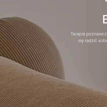
Terapi
Terapia poznawczo
się radzić sob