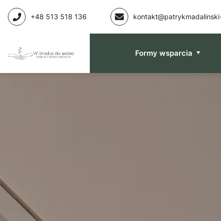
+48 513 518 136
kontakt@patrykmadalinski-
Formy wsparcia