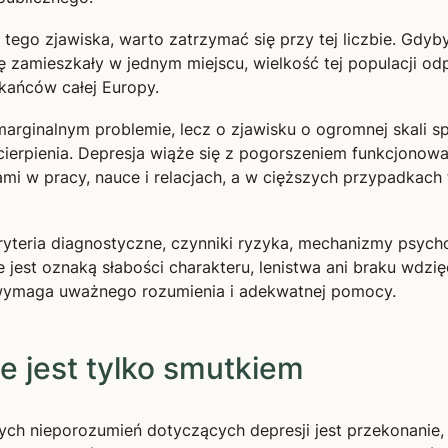
tego zjawiska, warto zatrzymać się przy tej liczbie. Gdy
ę zamieszkały w jednym miejscu, wielkość tej populacji o
kańców całej Europy.
rginalnym problemie, lecz o zjawisku o ogromnej skali sp
ierpienia. Depresja wiąże się z pogorszeniem funkcjonowa
mi w pracy, nauce i relacjach, a w cięższych przypadkach
yteria diagnostyczne, czynniki ryzyka, mechanizmy psych
e jest oznaką słabości charakteru, lenistwa ani braku wdzię
wymaga uważnego rozumienia i adekwatnej pomocy.
e jest tylko smutkiem
ych nieporozumień dotyczących depresji jest przekonanie,