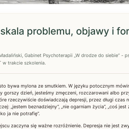
 skala problemu, objawy i f
 Madaliński, Gabinet Psychoterapii „W drodze do siebie” - 
w trakcie szkolenia.
ęsto bywa mylona ze smutkiem. W języku potocznym mów
y gorszy dzień, jesteśmy zmęczeni, rozczarowani albo przy
tóre rzeczywiście doświadczają depresji, przez długi czas
zej: „jestem beznadziejny”, „nie ogarniam życia”, „coś jest z
ko ja nie potrafię”.
jscu zaczyna się ważne rozróżnienie. Depresja nie jest z