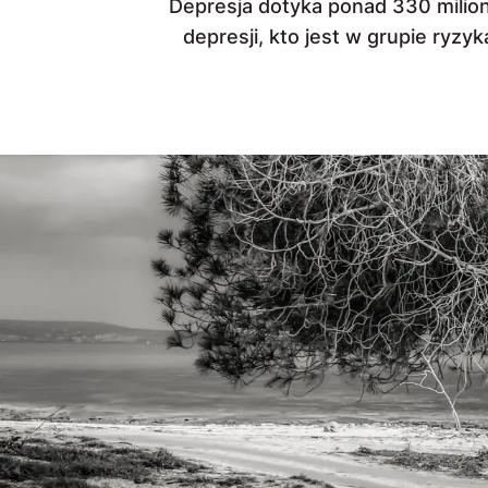
Depresja dotyka ponad 330 milionó
depresji, kto jest w grupie ryzy