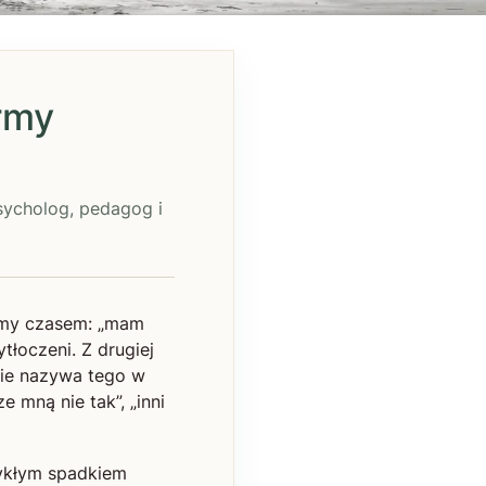
ormy
psycholog, pedagog i
imy czasem: „mam
tłoczeni. Z drugiej
 nie nazywa tego w
e mną nie tak”, „inni
wykłym spadkiem