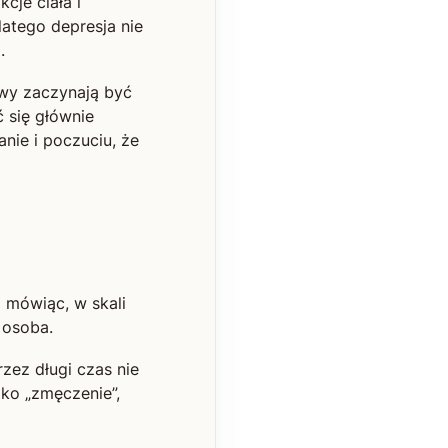
cje ciała i
atego depresja nie
.
awy zaczynają być
 się głównie
nie i poczuciu, że
j mówiąc, w skali
 osoba.
zez długi czas nie
ako „zmęczenie”,