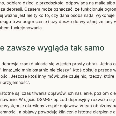
ano, odbiera dzieci z przedszkola, odpowiada na maile alb
ucza depresji. Czasem może oznaczać, że funkcjonuje ogr
ej ważne jest nie tylko to, czy dana osoba nadal wykonuje
jak długo trwa pogorszenie i czy doszło do wyraźnej zmiany
obem funkcjonowania.
ie zawsze wygląda tak samo
j depresja rzadko układa się w jeden prosty obraz. Jedna 
”. Inna: „nic mnie ostatnio nie cieszy”. Ktoś opisuje przede
ości. Jeszcze ktoś inny mówi: „nie czuję nic, rzeczy, które 
i przyjemność”.
istotne są: czas trwania objawów, ich nasilenie, poziom ci
onowanie. W ujęciu DSM-5- epizod depresyjny rozważa się
e występuje określony zespół objawów, w tym obniżony nas
jemności, a objawy powodują klinicznie istotne cierpienie 