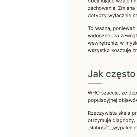
obejmujące wzajemnie
zachowania. Zmiana 
dotyczy wyłącznie n
To ważne, ponieważ 
widoczne „na zewnąt
wewnętrznie: w myśla
wszystko kosztuje zn
Jak często
WHO szacuje, że depr
populacyjnej objawó
Rzeczywista skala p
otrzymuje diagnozy, 
„słabość”, „wypalenie