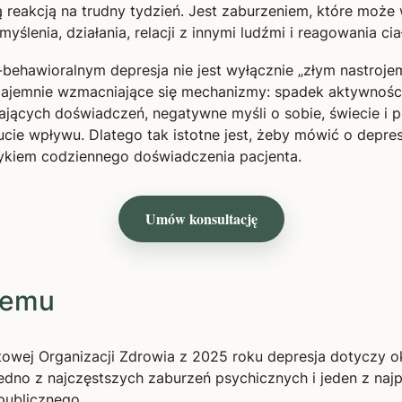
ą reakcją na trudny tydzień. Jest zaburzeniem, które moż
yślenia, działania, relacji z innymi ludźmi i reagowania cia
ehawioralnym depresja nie jest wyłącznie „złym nastrojem
zajemnie wzmacniające się mechanizmy: spadek aktywności,
ących doświadczeń, negatywne myśli o sobie, świecie i p
cie wpływu. Dlatego tak istotne jest, żeby mówić o depresj
ęzykiem codziennego doświadczenia pacjenta.
Umów konsultację
lemu
owej Organizacji Zdrowia z 2025 roku depresja dotyczy o
 jedno z najczęstszych zaburzeń psychicznych i jeden z na
ublicznego.