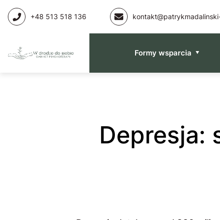
+48 513 518 136
kontakt@patrykmadalinski-
Formy wsparcia
Depresja: skala problemu, objawy i formy