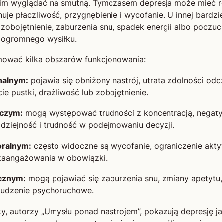
im wyglądać na smutną. Tymczasem depresja może mieć ró
uje płaczliwość, przygnębienie i wycofanie. U innej bardzi
 zobojętnienie, zaburzenia snu, spadek energii albo poczuc
 ogromnego wysiłku.
ować kilka obszarów funkcjonowania:
nalnym:
pojawia się obniżony nastrój, utrata zdolności od
e pustki, drażliwość lub zobojętnienie.
czym:
mogą występować trudności z koncentracją, negaty
dziejność i trudność w podejmowaniu decyzji.
oralnym:
często widoczne są wycofanie, ograniczenie akty
zaangażowania w obowiązki.
cznym:
mogą pojawiać się zaburzenia snu, zmiany apetytu, 
budzenie psychoruchowe.
y, autorzy „Umysłu ponad nastrojem”, pokazują depresję 