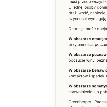
musi przede wszystk
U jednej osoby domin
drażliwość, napięcie,
czynności wymagają
Depresja może obejm
W obszarze emocjo
przyjemności, poczuci
W obszarze poznaw
poczucie winy, bezna
W obszarze behawi
kontaktów i spadek 
W obszarze somaty
spowolnienie lub po
Greenberger i Padesk