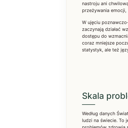
nastroju ani chwilow
przeżywania emocji, m
W ujęciu poznawczo-b
zaczynają działać w
dostępu do wzmacniaj
coraz mniejsze poczu
statystyk, ale też j
Skala prob
Według danych Świat
ludzi na świecie. To
problemów zdrowia p