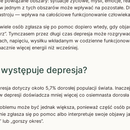
 powiązane obszary: sytuacje życiowe, myśli, emocje, reak
w jednym z tych obszarów może wpływać na pozostałe. Dl
astroju — wpływa na całościowe funkcjonowanie człowieka
wiele osób zgłasza się po pomoc dopiero wtedy, gdy obj
rz”. Tymczasem przez długi czas depresja może rozgrywać
ch, napięciu, wysiłku wkładanym w codzienne funkcjonowa
acznie więcej energii niż wcześniej.
 występuje depresja?
esja dotyczy około 5,7% dorosłej populacji świata. Inacze
w depresji doświadcza mniej więcej co osiemnasta dorosła
roblemu może być jednak większa, ponieważ część osób pr
nie zgłasza się po pomoc albo interpretuje swoje objawy j
” lub „gorszy okres”.