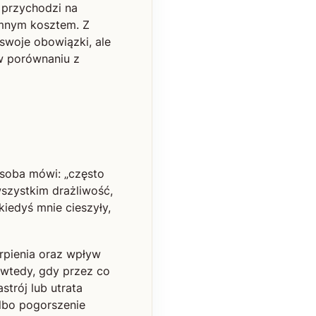
o przychodzi na
omnym kosztem. Z
 swoje obowiązki, ale
 w porównaniu z
osoba mówi: „często
 wszystkim drażliwość,
kiedyś mnie cieszyły,
erpienia oraz wpływ
 wtedy, gdy przez co
trój lub utrata
albo pogorszenie